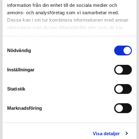
information från din enhet till de sociala medier och
Ann Skum
annons- och analysföretag som vi samarbetar med.
Babytofflor
Dessa kan i sin tur kombinera informationen med annan
350
kr
information som du har tillhandahållit eller som de har
samlat in när du har använt deras tjänster.
Mer information
Samtyckesval
Artnr:
02-17
Nödvändig
LÄGG I KUNDVAGNEN
Inställningar
Statistik
PRODUKTINFORMATION
Marknadsföring
LEVERANS OCH FRAKT
Visa detaljer