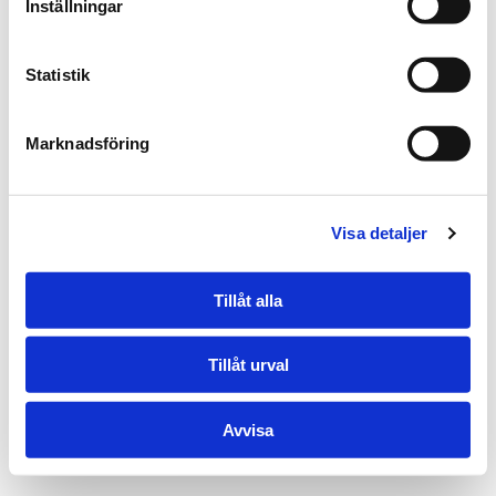
Inställningar
Statistik
Marknadsföring
Bok "Vildhjärta"
Visa detaljer
395 kr
Tillåt alla
KÖP!
Tillåt urval
Avvisa