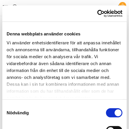
0
Litteratur/övrigt
Butikens favoriter
Denna webbplats använder cookies
Vi använder enhetsidentifierare för att anpassa innehållet
och annonserna till användarna, tillhandahålla funktioner
för sociala medier och analysera vår trafik. Vi
vidarebefordrar även sådana identifierare och annan
information från din enhet till de sociala medier och
annons- och analysföretag som vi samarbetar med.
Dessa kan i sin tur kombinera informationen med annan
Bok "Hjärtklappning"
Bok "Som om skogen växte på
information som du har tillhandahållit eller som de har
träd "
samlat in när du har använt deras tjänster.
395 kr
345 kr
Samtyckesval
Nödvändig
KÖP!
KÖP!