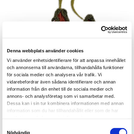
Denna webbplats använder cookies
Vi använder enhetsidentifierare för att anpassa innehållet
och annonserna till användarna, tillhandahålla funktioner
Åsa Bergqvist
för sociala medier och analysera vår trafik. Vi
Linneschal "Liljor o. akvileja"
vidarebefordrar även sådana identifierare och annan
information från din enhet till de sociala medier och
300
kr
annons- och analysföretag som vi samarbetar med.
Mer information
Dessa kan i sin tur kombinera informationen med annan
information som du har tillhandahållit eller som de har
Artnr:
43-17
samlat in när du har använt deras tjänster.
Samtyckesval
Nödvändig
LÄGG I KUNDVAGNEN