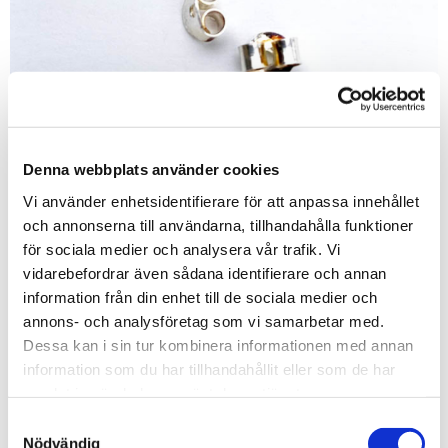
Denna webbplats använder cookies
Vi använder enhetsidentifierare för att anpassa innehållet
och annonserna till användarna, tillhandahålla funktioner
Anna Moberg
för sociala medier och analysera vår trafik. Vi
Örhängen
vidarebefordrar även sådana identifierare och annan
information från din enhet till de sociala medier och
350
kr
annons- och analysföretag som vi samarbetar med.
Mer information
Dessa kan i sin tur kombinera informationen med annan
information som du har tillhandahållit eller som de har
Artnr:
23-02
samlat in när du har använt deras tjänster.
Samtyckesval
Nödvändig
LÄGG I KUNDVAGNEN