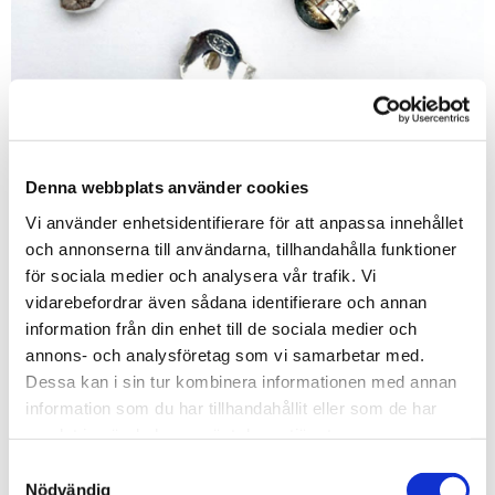
Denna webbplats använder cookies
Vi använder enhetsidentifierare för att anpassa innehållet
och annonserna till användarna, tillhandahålla funktioner
Anna Moberg
för sociala medier och analysera vår trafik. Vi
Örhängen
vidarebefordrar även sådana identifierare och annan
information från din enhet till de sociala medier och
350
kr
annons- och analysföretag som vi samarbetar med.
Mer information
Dessa kan i sin tur kombinera informationen med annan
information som du har tillhandahållit eller som de har
Artnr:
23-07
samlat in när du har använt deras tjänster.
Samtyckesval
Nödvändig
LÄGG I KUNDVAGNEN