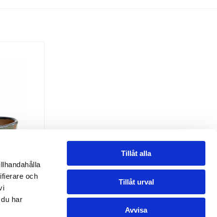
Tillåt alla
illhandahålla
ifierare och
Tillåt urval
vi
 du har
Avvisa