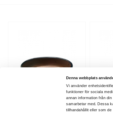
Denna webbplats använde
Vi använder enhetsidentifie
funktioner för sociala medi
annan information från din
samarbetar med. Dessa kan
Oval form
tillhandahållit eller som d