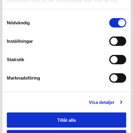
information som du har tillhandahållit eller som de har
samlat in när du har använt deras tjänster.
Samtyckesval
Nödvändig
Inställningar
Statistik
Richard Alfredsson
Marknadsföring
Skulptur
3600
kr
Mer information
Visa detaljer
Artnr:
06-02
Tillåt alla
LÄGG I KUNDVAGNEN