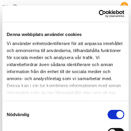
0
Lena Ekemark
Butikens favoriter
Denna webbplats använder cookies
Vi använder enhetsidentifierare för att anpassa innehållet
och annonserna till användarna, tillhandahålla funktioner
för sociala medier och analysera vår trafik. Vi
vidarebefordrar även sådana identifierare och annan
information från din enhet till de sociala medier och
annons- och analysföretag som vi samarbetar med.
Dessa kan i sin tur kombinera informationen med annan
Fårskinn
information som du har tillhandahållit eller som de har
samlat in när du har använt deras tjänster.
3500 kr
Samtyckesval
Nödvändig
KÖP!